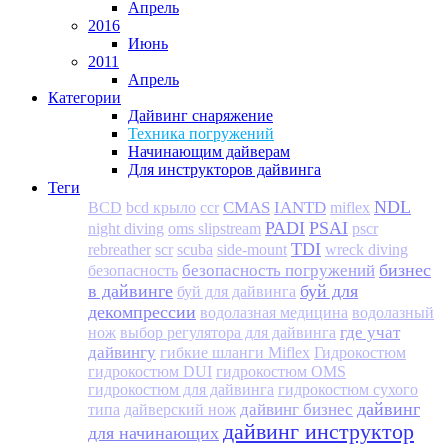
Апрель
2016
Июнь
2011
Апрель
Категории
Дайвинг снаряжение
Техника погружений
Начинающим дайверам
Для инструкторов дайвинга
Теги
NDL
CMAS
IANTD
BCD
bcd крыло
ccr
miflex
PADI
PSAI
night diving
oms slipstream
pscr
TDI
rebreather
scr
scuba
side-mount
wreck diving
бизнес
безопасность погружений
безопасность
в дайвинге
буй для
буй для дайвинга
декомпрессии
водолазная медицина
водолазный
где учат
нож
выбор регулятора для дайвинга
дайвингу
гибкие шланги Miflex
Гидрокостюм
гидрокостюм DUI
гидрокостюм OMS
гидрокостюм для дайвинга
гидрокостюм сухого
дайвинг
дайвинг бизнес
типа
дайверский нож
дайвинг инструктор
для начинающих