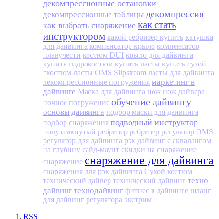
декомпрессионные остановки
декомпрессия
декомпрессионные таблицы
как стать
как выбрать снаряжение
инструктором
какой ребризер купить
катушка
для дайвинга
компенсатор крыло
компенсатор
плавучести
костюм DUI
крыло для дайвинга
купить гидрокостюм
купить ласты
купить сухой
гкостюм
ласты OMS Slipstream
ласты для дайвинга
маркетинг в
лекомпрессионные погружения
дайвинге
Маска для дайвинга
нож
нож дайвера
обучение дайвингу
ночное погружение
основы дайвинга
подбор маски для дайвинга
подводный инструктор
подбор снаряжения
полузамкнутый ребризер
ребризер
регулятор OMS
регулятор для дайвинга
рэк дайвинг
с аквалангом
на глубину
сайд-маунт
скидки на снаряжение
снаряжение для дайвинга
снаряжение
снаряжения для рэк дайвинга
Сухой костюм
техно
технический дайвер
технический дайвинг
дайвинг
технодайвинг
фитнес в дайвинге
шланг
для дайвинг регулятора
экстрим
RSS