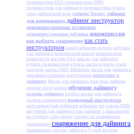
гидрокостюм DUI
гидрокостюм OMS
гидрокостюм для дайвинга
гидрокостюм сухого
дайвинг
дайвинг бизнес
типа
дайверский нож
дайвинг инструктор
для начинающих
декомпрессионные остановки
декомпрессия
декомпрессионные таблицы
как стать
как выбрать снаряжение
инструктором
какой ребризер купить
катушка
для дайвинга
компенсатор крыло
компенсатор
плавучести
костюм DUI
крыло для дайвинга
купить гидрокостюм
купить ласты
купить сухой
гкостюм
ласты OMS Slipstream
ласты для дайвинга
маркетинг в
лекомпрессионные погружения
дайвинге
Маска для дайвинга
нож
нож дайвера
обучение дайвингу
ночное погружение
основы дайвинга
подбор маски для дайвинга
подводный инструктор
подбор снаряжения
полузамкнутый ребризер
ребризер
регулятор OMS
регулятор для дайвинга
рэк дайвинг
с аквалангом
на глубину
сайд-маунт
скидки на снаряжение
снаряжение для дайвинга
снаряжение
снаряжения для рэк дайвинга
Сухой костюм