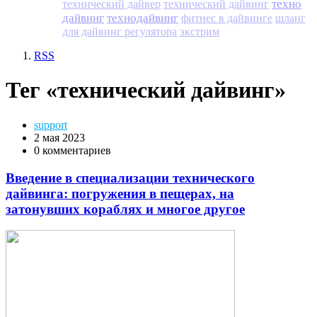
техно
технический дайвер
технический дайвинг
дайвинг
технодайвинг
фитнес в дайвинге
шланг
для дайвинг регулятора
экстрим
RSS
Тег «технический дайвинг»
support
2 мая 2023
0 комментариев
Введение в специализации технического
дайвинга: погружения в пещерах, на
затонувших кораблях и многое другое