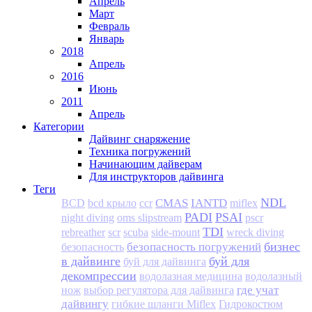
Апрель
Март
Февраль
Январь
2018
Апрель
2016
Июнь
2011
Апрель
Категории
Дайвинг снаряжение
Техника погружений
Начинающим дайверам
Для инструкторов дайвинга
Теги
NDL
CMAS
IANTD
BCD
bcd крыло
ccr
miflex
PADI
PSAI
night diving
oms slipstream
pscr
TDI
rebreather
scr
scuba
side-mount
wreck diving
бизнес
безопасность погружений
безопасность
в дайвинге
буй для
буй для дайвинга
декомпрессии
водолазная медицина
водолазный
где учат
нож
выбор регулятора для дайвинга
дайвингу
гибкие шланги Miflex
Гидрокостюм