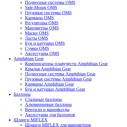
Подвесные системы OMS
Side-Mount OMS
Грузовые системы OMS
Карманы OMS
Регуляторы OMS
Манометры OMS
Маски OMS
Ласты OMS
Буи и катушки OMS
Сумки OMS
Аксессуары OMS
Amphibian Gear
Компенсаторы плавучести Amphibian Gear
Крылья Amphibian Gear
Подвесные системы Amphibian Gear
Грузовые системы Amphibian Gear
Карманы Amphibian Gear
Буи и катушки Amphibian Gear
Баллоны
Стальные баллоны
Алюминиевые баллоны
Вентили и манифолды
Аксессуары для баллонов
Шланги MIFLEX
Шланги MIFLEX для манометров