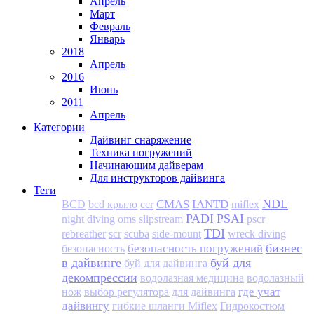
Апрель
Март
Февраль
Январь
2018
Апрель
2016
Июнь
2011
Апрель
Категории
Дайвинг снаряжение
Техника погружений
Начинающим дайверам
Для инструкторов дайвинга
Теги
NDL
CMAS
IANTD
BCD
bcd крыло
ccr
miflex
PADI
PSAI
night diving
oms slipstream
pscr
TDI
rebreather
scr
scuba
side-mount
wreck diving
бизнес
безопасность погружений
безопасность
в дайвинге
буй для
буй для дайвинга
декомпрессии
водолазная медицина
водолазный
где учат
нож
выбор регулятора для дайвинга
дайвингу
гибкие шланги Miflex
Гидрокостюм