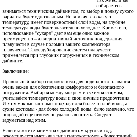
Так же если вы
собираетесь
заниматься техническим дайвингом, то выбор в пользу сухого
варианта будет однозначным. Не вникая в то какую
температуру, имеет поверхностный слой воды, на глубине
температура воды будет значительно холоднее. Кроме того,
использование "сухаря" дает вам еще одно важное
преимущество – альтернативный источник поддержания
плавучести в случае поломки вашего компенсатора
плавучести. Такое дублирование систем плавучести
применяется при глубоких погружениях в техническом
дайвинге.
Заключение:
Правильный выбор гидрокостюма для подводного плавания
очень важен для обеспечения комфортного и безопасного
погружения. Выбирая между мокрым и сухим костюмом,
учитывайте температуру воды и свои личные предпочтения.
И хотя мокрые костюмы подходят для более теплой воды, а
сухие костюмы - для более холодной воды, было замечено, что
под водой еще некому не удалось вспотеть. Следует
задуматься над этим.
Если вы хотите заниматься дайвингом круглый год,
рекомендуется иметь два типа гидрокостюмов - более тонкий