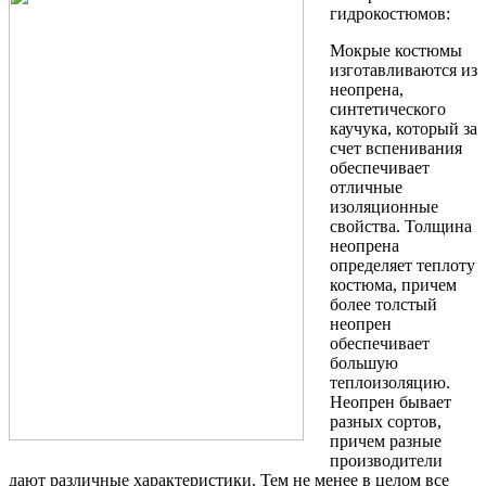
гидрокостюмов:
Мокрые костюмы
изготавливаются из
неопрена,
синтетического
каучука, который за
счет вспенивания
обеспечивает
отличные
изоляционные
свойства. Толщина
неопрена
определяет теплоту
костюма, причем
более толстый
неопрен
обеспечивает
большую
теплоизоляцию.
Неопрен бывает
разных сортов,
причем разные
производители
дают различные характеристики. Тем не менее в целом все