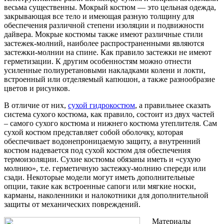
весьма существенны. Мокрый костюм — это цельная одежда,
закрывающая все тело и имеющая разную толщину для
обеспечения различной степени изоляции и подвижности
дайвера. Мокрые костюмы также имеют различные стили
застежек-молний, наиболее распространенными являются
застежки-молнии на спине. Как правило застежки не имеют
герметизации. К другим особенностям можно отнести
усиленные полиуретановыми накладками колени и локти,
встроенный или отделяемый капюшон, а также разнообразие
цветов и рисунков.
В отличие от них,
сухой гидрокостюм
, а правильнее сказать
система сухого костюма, как правило, состоит из двух частей
– самого сухого костюма и нижнего костюма утеплителя. Сам
сухой костюм представляет собой оболочку, которая
обеспечивает водонепроницаемую защиту, а внутренний
костюм надевается под сухой костюм для обеспечения
термоизоляции. Сухие костюмы обязаны иметь и «сухую
молнию», т.е. герметичную застежку-молнию спереди или
сзади. Некоторые модели могут иметь дополнительные
опции, такие как встроенные сапоги или мягкие носки,
карманы, наколенники и налокотники для дополнительной
защиты от механических повреждений.
Материалы