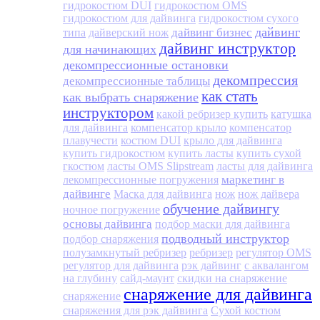
гидрокостюм DUI
гидрокостюм OMS
гидрокостюм для дайвинга
гидрокостюм сухого
дайвинг
дайвинг бизнес
типа
дайверский нож
дайвинг инструктор
для начинающих
декомпрессионные остановки
декомпрессия
декомпрессионные таблицы
как стать
как выбрать снаряжение
инструктором
какой ребризер купить
катушка
для дайвинга
компенсатор крыло
компенсатор
плавучести
костюм DUI
крыло для дайвинга
купить гидрокостюм
купить ласты
купить сухой
гкостюм
ласты OMS Slipstream
ласты для дайвинга
маркетинг в
лекомпрессионные погружения
дайвинге
Маска для дайвинга
нож
нож дайвера
обучение дайвингу
ночное погружение
основы дайвинга
подбор маски для дайвинга
подводный инструктор
подбор снаряжения
полузамкнутый ребризер
ребризер
регулятор OMS
регулятор для дайвинга
рэк дайвинг
с аквалангом
на глубину
сайд-маунт
скидки на снаряжение
снаряжение для дайвинга
снаряжение
снаряжения для рэк дайвинга
Сухой костюм