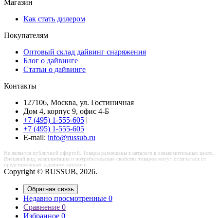
Магазин
Как стать дилером
Покупателям
Оптовый склад дайвинг снаряжения
Блог о дайвинге
Статьи о дайвинге
Контакты
127106, Москва, ул. Гостиничная
Дом 4, корпус 9, офис 4-Б
+7 (495) 1-555-605
|
+7 (495) 1-555-605
Е-mail:
info@russub.ru
Не является публичной офертой. Товары размещены в каталоге в ознакомительных целях.
Внешний вид, комплектация и потребительские свойства товаров могут отличаться от
представленных в данном каталоге.
Copyright © RUSSUB, 2026.
Обратная связь
Недавно просмотренные
0
Сравнение
0
Избранное
0