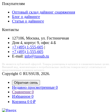
Покупателям
Оптовый склад дайвинг снаряжения
Блог о дайвинге
Статьи о дайвинге
Контакты
127106, Москва, ул. Гостиничная
Дом 4, корпус 9, офис 4-Б
+7 (495) 1-555-605
|
+7 (495) 1-555-605
Е-mail:
info@russub.ru
Не является публичной офертой. Товары размещены в каталоге в ознакомительных целях.
Внешний вид, комплектация и потребительские свойства товаров могут отличаться от
представленных в данном каталоге.
Copyright © RUSSUB, 2026.
Обратная связь
Недавно просмотренные
0
Сравнение
0
Избранное
0
Корзина
0
0
₽