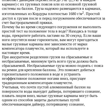
кармане) с их грузовых поясов или из основной грузовой
системы на баллон. Груза надежно размещаются в карманах,
2
изготовленных из Кордуры плотностью 1680 г/м
. Простой
доступ к грузам после и перед погружением обеспечивается за
счет быстроразъемной пряжки.
Почему бы во время следующего погружения не выполнить
простой тест на положение тела в воде? Находясь в толще
воды, прекратите работать ластами на 30 секунд. Если ваши
ноги опустятся ниже горизонтали, вам могут пригодиться
малые грузовые карманы вне зависимости от марки
компенсатора плавучести, который вы используете в
настоящее время.
При аккуратном разделении грузов на сбрасываемые и
несбрасываемые, минимум треть всего груза должна быть
сбрасываемой. Несбрасываемые груза можно поднять с пояса
на ремни для крепления баллона. Это поможет добиться
горизонтального положения в воде и устранить
неэффективное положение ногами вниз, присущее
традиционным компенсаторам плавучести.
Учитывая, что почти пустой алюминиевый баллон на
поверхности воды вынудит дайвера, потерявшего сознание,
плавать лицом вниз, малые грузовые карманы могут быть
одним из способов защиты дыхательных путей
обеспечивающим дайверу, потерявшему сознание,