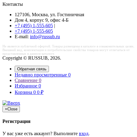
Контакты
127106, Москва, ул. Гостиничная
Дом 4, корпус 9, офис 4-Б
+7 (495) 1-555-605
|
+7 (495) 1-555-605
Е-mail:
info@russub.ru
Не является публичной офертой. Товары размещены в каталоге в ознакомительных целях.
Внешний вид, комплектация и потребительские свойства товаров могут отличаться от
представленных в данном каталоге.
Copyright © RUSSUB, 2026.
Обратная связь
Недавно просмотренные
0
Сравнение
0
Избранное
0
Корзина
0
0
₽
×
Close
Регистрация
У вас уже есть аккаунт? Выполните
вход
.