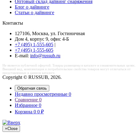
Оптовый склад дайвинг снаряжения
Блог о дайвинге
Статьи о дайвинге
Контакты
127106, Москва, ул. Гостиничная
Дом 4, корпус 9, офис 4-Б
+7 (495) 1-555-605
|
+7 (495) 1-555-605
Е-mail:
info@russub.ru
Не является публичной офертой. Товары размещены в каталоге в ознакомительных целях.
Внешний вид, комплектация и потребительские свойства товаров могут отличаться от
представленных в данном каталоге.
Copyright © RUSSUB, 2026.
Обратная связь
Недавно просмотренные
0
Сравнение
0
Избранное
0
Корзина
0
0
₽
×
Close