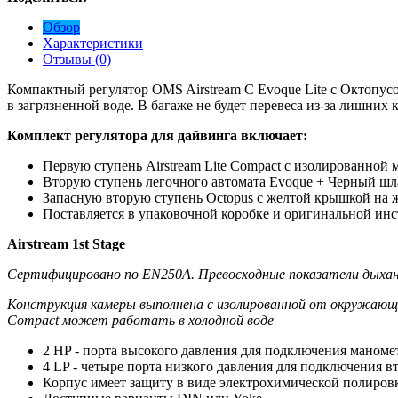
Обзор
Характеристики
Отзывы (0)
Компактный регулятор OMS Airstream C Evoque Lite с Октопус
в загрязненной воде. В багаже не будет перевеса из-за лишних
Комплект регулятора для дайвинга включает:
Первую ступень Airstream Lite Compact с изолированной
Вторую ступень легочного автомата Evoque + Черный шл
Запасную вторую ступень Octopus с желтой крышкой на ж
Поставляется в упаковочной коробке и оригинальной ин
Airstream 1st Stage
Сертифицировано по EN250А. Превосходные показатели дыхан
Конструкция камеры выполнена с изолированной от окружающей
Compact может работать в холодной воде
2 HP - порта высокого давления для подключения маноме
4 LP - четыре порта низкого давления для подключения в
Корпус имеет защиту в виде электрохимической полиров