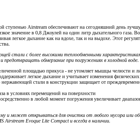
ой ступенью Airstream обеспечивают на сегодняшний день лучшу
изкое значение в 0,8 Джоулей на один литр дыхательного газа.
ивая легкое дыхание как на вдохе, так и на выдохе. Этот регул
ства.
щей стали с более высокими теплообменными характеристиками
и предотвращать обмерзание при погружениях в холодной воде.
величенной площадью прикуса - не утомляет мышцы челюсти и л
оддерживает легкое дыхание и учитывает изменения физических
ю нержавеющей стали в конструкции защищает от преждевремен
газа в условиях перемещений на поверхности
осредственно в любой момент погружения увеличивает диапазо
ему и может открываться для очистки от любого мусора или о
 Airstream Evoque Lite Compact и всегда в наличии.