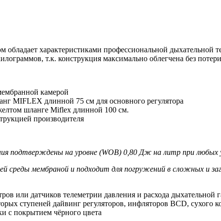
ом обладает характеристиками профессиональной дыхательной т
 килограммов, т.к. конструкция максимально облегчена без поте
 мембранной камерой
анг MIFLEX длинной 75 см для основного регулятора
елтом шланге Miflex длинной 100 см.
струкцией производителя
ия подтверждены на уровне (WOB) 0,80 Дж на литр при любых 
 среды мембраной и подходит для погружений в сложных и загр
тров или датчиков телеметрии давления и расхода дыхательной 
торых ступеней дайвинг регуляторов, инфляторов BCD, сухого ко
ки с покрытием чёрного цвета