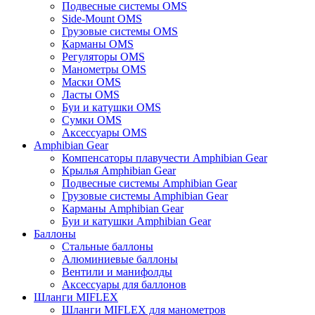
Подвесные системы OMS
Side-Mount OMS
Грузовые системы OMS
Карманы OMS
Регуляторы OMS
Манометры OMS
Маски OMS
Ласты OMS
Буи и катушки OMS
Сумки OMS
Аксессуары OMS
Amphibian Gear
Компенсаторы плавучести Amphibian Gear
Крылья Amphibian Gear
Подвесные системы Amphibian Gear
Грузовые системы Amphibian Gear
Карманы Amphibian Gear
Буи и катушки Amphibian Gear
Баллоны
Стальные баллоны
Алюминиевые баллоны
Вентили и манифолды
Аксессуары для баллонов
Шланги MIFLEX
Шланги MIFLEX для манометров