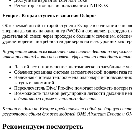
Доступные варианты DIN или Yoke
Регулятор готов для использования с NITROX
Evoque - Вторая ступень и запасная Octopus
Обтекаемый дизайн второй ступени Evoque в сочетании с перв
энергии дыхания на один литр (WOB) и составляет рекордно н
дыхательной смеси через проходы с большим сечением, обеспеч
удовлетворения потребностей дайверов на всех уровнях мастер
Внутренние механизм включает массивные детали из нержавею
никелированием) - это позволяет эффективно отводить тепло 
Легкий вес и применение анатомического загубника с у
Сбалансированная система автоматической подачи газа п
Надежная система теплообмена благодаря использовани
латунь и алюминий.
Переключатель Dive/ Pre-dive помогает избежать потери 
Возможность плавной регулировки легкости дыхания неп
избыточного промежуточного давления.
Клапан выдоха на Evoque представляет собой разборную сист
регуляторов едины для всех моделей OMS Airstream Evoque и OMS
Рекомендуем посмотреть