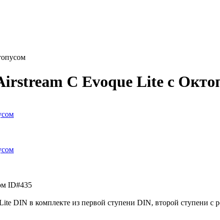
топусом
rstream C Evoque Lite с Окто
сом
ID#435
ite DIN в комплекте из первой ступени DIN, второй ступени с 