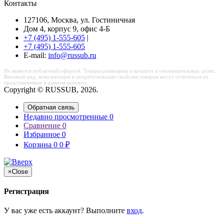
Контакты
127106, Москва, ул. Гостиничная
Дом 4, корпус 9, офис 4-Б
+7 (495) 1-555-605
|
+7 (495) 1-555-605
Е-mail:
info@russub.ru
Не является публичной офертой. Товары размещены в каталоге в ознакомительных целях.
Внешний вид, комплектация и потребительские свойства товаров могут отличаться от
представленных в данном каталоге.
Copyright © RUSSUB, 2026.
Обратная связь
Недавно просмотренные
0
Сравнение
0
Избранное
0
Корзина
0
0
₽
×
Close
Регистрация
У вас уже есть аккаунт? Выполните
вход
.