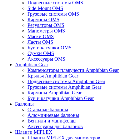
Подвесные системы OMS
Side-Mount OMS
Грузовые системы OMS
Карманы OMS
Регуляторы OMS
Манометры OMS
Маски OMS
Ласты OMS
Буи и катушки OMS
Сумки OMS
Аксессуары OMS
Amphibian Gear
Компенсаторы плавучести Amphibian Gear
Крылья Amphibian Gear
Подвесные системы Amphibian Gear
Грузовые системы Amphibian Gear
Карманы Amphibian Gear
Буи и катушки Amphibian Gear
Баллоны
Стальные баллоны
Алюминиевые баллоны
Вентили и манифолды
Аксессуары для баллонов
Шланги MIFLEX
Шланги MIFLEX для манометров