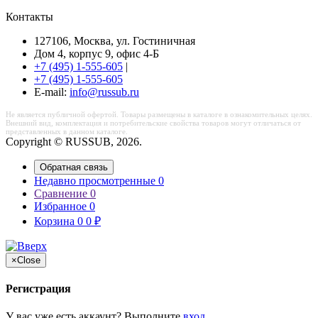
Контакты
127106, Москва, ул. Гостиничная
Дом 4, корпус 9, офис 4-Б
+7 (495) 1-555-605
|
+7 (495) 1-555-605
Е-mail:
info@russub.ru
Не является публичной офертой. Товары размещены в каталоге в ознакомительных целях.
Внешний вид, комплектация и потребительские свойства товаров могут отличаться от
представленных в данном каталоге.
Copyright © RUSSUB, 2026.
Обратная связь
Недавно просмотренные
0
Сравнение
0
Избранное
0
Корзина
0
0
₽
×
Close
Регистрация
У вас уже есть аккаунт? Выполните
вход
.